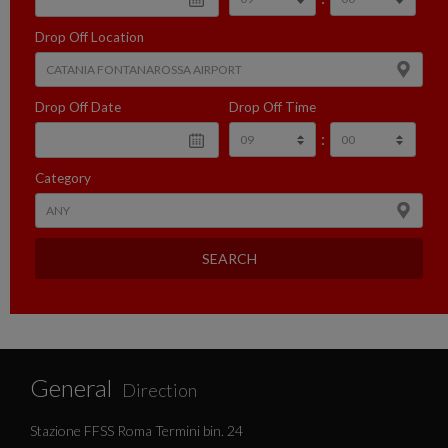
Drop Off Location
Drop Off Date
Drop Off Time
:
Category
SEARCH
General
Direction
Stazione FFSS Roma Termini bin. 24