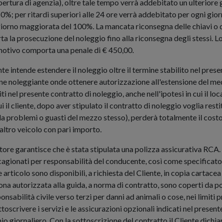
pertura di agenzia), oltre tale tempo verrà addebitato un ulteriore 
0%; per ritardi superiori alle 24 ore verrà addebitato per ogni gio
o giorno maggiorata del 100%. La mancata riconsegna delle chiavi o 
a la prosecuzione del noleggio fino alla riconsegna degli stessi. Lo
 motivo comporta una penale di € 450,00.
iente intende estendere il noleggio oltre il termine stabilito nel pre
e noleggiante onde ottenere autorizzazione all'estensione del med
liti nel presente contratto di noleggio, anche nell'ipotesi in cui il l
i il cliente, dopo aver stipulato il contratto di noleggio voglia resti
a da problemi o guasti del mezzo stesso), perderà totalmente il cost
 altro veicolo con pari importo.
catore garantisce che è stata stipulata una polizza assicurativa RCA.
cagionati per responsabilità del conducente, così come specificato n
te articolo sono disponibili, a richiesta del Cliente, in copia cartac
sona autorizzata alla guida, a norma di contratto, sono coperti da p
nsabilità civile verso terzi per danni ad animali o cose, nei limiti p
ottoscrivere i servizi e le assicurazioni opzionali indicati nel present
mio giornaliero. Con la sottoscrizione del contratto il Cliente dichi