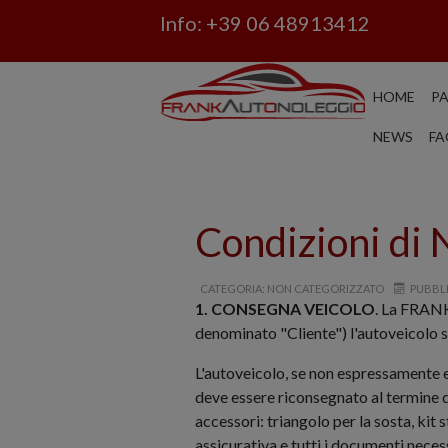
Info:
+39 06 48913412
HOME
P
NEWS
FA
Condizioni di 
CATEGORIA: NON CATEGORIZZATO
PUBBLI
1. CONSEGNA VEICOLO
. La FRANK
denominato "Cliente") l'autoveicolo s
L'autoveicolo, se non espressamente e
deve essere riconsegnato al termine d
accessori: triangolo per la sosta, kit
assicurativa e tutti i documenti necess