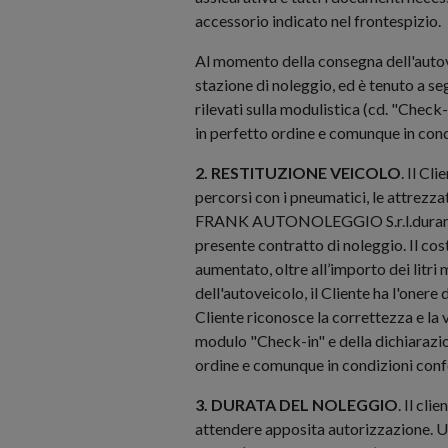
accessorio indicato nel frontespizio.
Al momento della consegna dell'autoveic
stazione di noleggio, ed è tenuto a se
rilevati sulla modulistica (cd. "Check
in perfetto ordine e comunque in condi
2. RESTITUZIONE VEICOLO
. Il Cl
percorsi con i pneumatici, le attrezza
FRANK AUTONOLEGGIO S.r.l.durante l'o
presente contratto di noleggio. Il cos
aumentato, oltre all’importo dei litri
dell'autoveicolo, il Cliente ha l'onere 
Cliente riconosce la correttezza e la v
modulo "Check-in" e della dichiarazione
ordine e comunque in condizioni confo
3. DURATA DEL NOLEGGIO
. Il cl
attendere apposita autorizzazione. Una