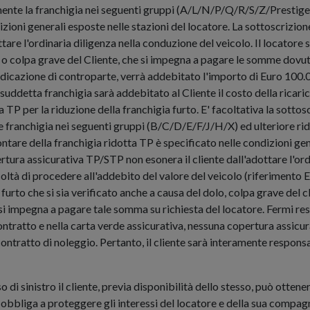
ente la franchigia nei seguenti gruppi (A/L/N/P/Q/R/S/Z/Prestige)
zioni generali esposte nelle stazioni del locatore. La sottoscrizio
tare l'ordinaria diligenza nella conduzione del veicolo. Il locatore s
 o colpa grave del Cliente, che si impegna a pagare le somme dovute e
indicazione di controparte, verrà addebitato l'importo di Euro 100.
a suddetta franchigia sarà addebitato al Cliente il costo della ricaric
a TP per la riduzione della franchigia furto. E' facoltativa la sott
le franchigia nei seguenti gruppi (B/C/D/E/F/J/H/X) ed ulteriore ri
re della franchigia ridotta TP è specificato nelle condizioni gene
rtura assicurativa TP/STP non esonera il cliente dall'adottare l'ordi
facoltà di procedere all'addebito del valore del veicolo (riferimento
 furto che si sia verificato anche a causa del dolo, colpa grave del 
 si impegna a pagare tale somma su richiesta del locatore. Fermi rest
tratto e nella carta verde assicurativa, nessuna copertura assicura
 contratto di noleggio. Pertanto, il cliente sarà interamente responsa
aso di sinistro il cliente, previa disponibilità dello stesso, può otten
 si obbliga a proteggere gli interessi del locatore e della sua compa