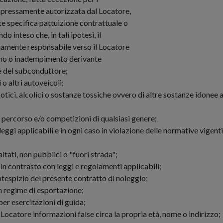
 espressamente autorizzata dal Locatore,
te specifica pattuizione contrattuale o
o inteso che, in tali ipotesi, il
namente responsabile verso il Locatore
nno o inadempimento derivante
te del subconduttore;
o altri autoveicoli;
cotici, alcolici o sostanze tossiche ovvero di altre sostanze idonee a
i percorso e/o competizioni di qualsiasi genere;
e leggi applicabili e in ogni caso in violazione delle normative vigen
ltati, non pubblici o "fuori strada";
in contrasto con leggi e regolamenti applicabili;
ntespizio del presente contratto di noleggio;
in regime di esportazione;
per esercitazioni di guida;
Locatore informazioni false circa la propria età, nome o indirizzo;