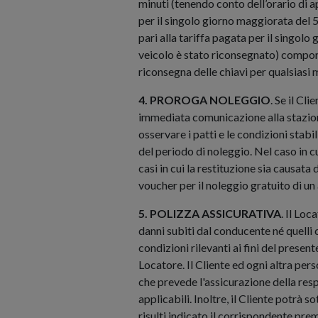
minuti (tenendo conto dell’orario di a
per il singolo giorno maggiorata del 5
pari alla tariffa pagata per il singol
veicolo è stato riconsegnato) comport
riconsegna delle chiavi per qualsiasi
4. PROROGA NOLEGGIO
. Se il Cl
immediata comunicazione alla stazion
osservare i patti e le condizioni stabi
del periodo di noleggio. Nel caso in cu
casi in cui la restituzione sia causat
voucher per il noleggio gratuito di un
5. POLIZZA ASSICURATIVA
. Il Lo
danni subiti dal conducente né quelli 
condizioni rilevanti ai fini del presen
Locatore. Il Cliente ed ogni altra per
che prevede l'assicurazione della respo
applicabili. Inoltre, il Cliente potrà s
risulti indicato il corrispondente pre