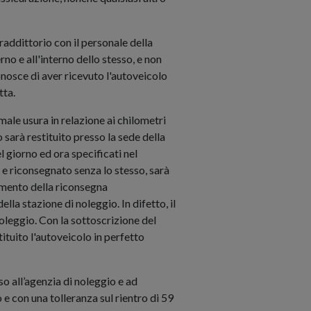
raddittorio con il personale della
no e all'interno dello stesso, e non
onosce di aver ricevuto l'autoveicolo
tta.
ormale usura in relazione ai chilometri
 sarà restituito presso la sede della
giorno ed ora specificati nel
 e riconsegnato senza lo stesso, sarà
momento della riconsegna
ella stazione di noleggio. In difetto, il
noleggio. Con la sottoscrizione del
tituito l'autoveicolo in perfetto
so all’agenzia di noleggio e ad
e con una tolleranza sul rientro di 59