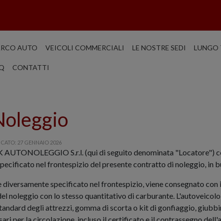
ARCO AUTO
VEICOLI COMMERCIALI
LE NOSTRE SEDI
LUNGO 
Q
CONTATTI
Noleggio
CATO: 27 GENNAIO 2026
 AUTONOLEGGIO S.r.l. (qui di seguito denominata "Locatore") con
pecificato nel frontespizio del presente contratto di noleggio, in 
 diversamente specificato nel frontespizio, viene consegnato con i
el noleggio con lo stesso quantitativo di carburante. L'autoveicol
 standard degli attrezzi, gomma di scorta o kit di gonfiaggio, giubb
ari per la circolazione, incluso il certificato e il contrassegno dell