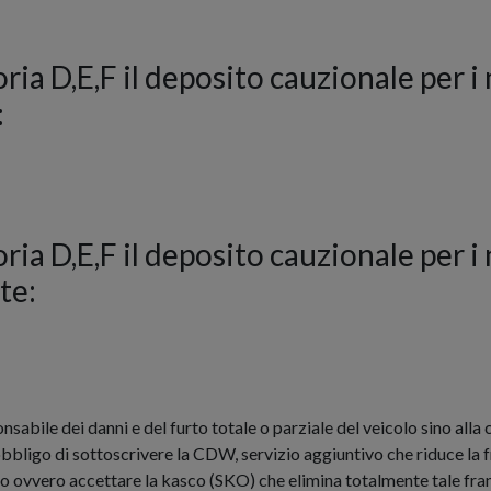
oria D,E,F il deposito cauzionale per i
:
oria D,E,F il deposito cauzionale per i
te:
ponsabile dei danni e del furto totale o parziale del veicolo sino all
'obbligo di sottoscrivere la CDW, servizio aggiuntivo che riduce la f
olo ovvero accettare la kasco (SKO) che elimina totalmente tale fra