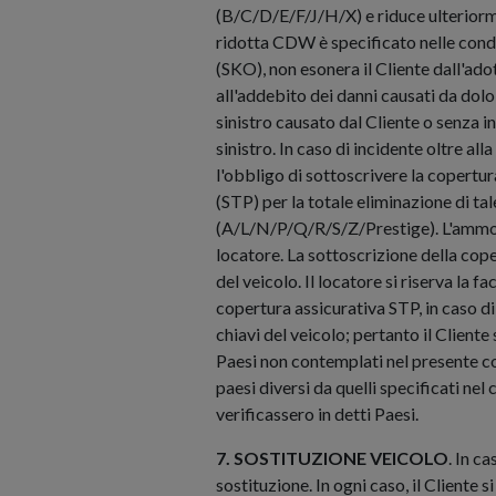
(B/C/D/E/F/J/H/X) e riduce ulteriorm
ridotta CDW è specificato nelle condi
(SKO), non esonera il Cliente dall'adot
all'addebito dei danni causati da dolo
sinistro causato dal Cliente o senza 
sinistro. In caso di incidente oltre all
l'obbligo di sottoscrivere la copertur
(STP) per la totale eliminazione di ta
(A/L/N/P/Q/R/S/Z/Prestige). L'ammonta
locatore. La sottoscrizione della cope
del veicolo. Il locatore si riserva la 
copertura assicurativa STP, in caso di
chiavi del veicolo; pertanto il Cliente
Paesi non contemplati nel presente con
paesi diversi da quelli specificati nel
verificassero in detti Paesi.
7. SOSTITUZIONE VEICOLO
. In c
sostituzione. In ogni caso, il Cliente