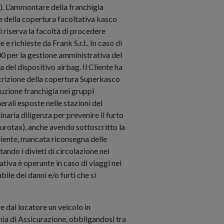
. L'ammontare della franchigia
ne della copertura facoltativa kasco
i riserva la facoltà di procedere
 richieste da Frank S.r.l.. In caso di
00 per la gestione amministrativa del
a del dispositivo airbag. Il Cliente ha
oscrizione della copertura Superkasco
duzione franchigia nei gruppi
rali esposte nelle stazioni del
naria diligenza per prevenire il furto
 Eurotax), anche avendo sottoscritto la
cliente, mancata riconsegna delle
ando i divieti di circolazione nei
tiva è operante in caso di viaggi nei
bile dei danni e/o furti che si
ere dal locatore un veicolo in
gnia di Assicurazione, obbligandosi tra