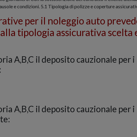
ausole e condizioni. 5.1 Tipologia di polizze e coperture assicurati
urative per il noleggio auto preve
alla tipologia assicurativa scelta 
oria A,B,C il deposito cauzionale per i
:
goria A,B,C il deposito cauzionale per 
te: