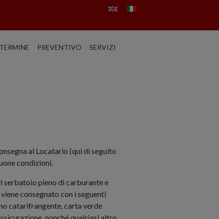
TERMINE
PREVENTIVO
SERVIZI
segna al Locatario (qui di seguito
buone condizioni.
l serbatoio pieno di carburante e
o viene consegnato con i seguenti
ino catarifrangente, carta verde
'assicurazione, nonché qualsiasi altro