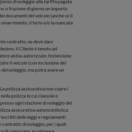
giorno di noleggio alla tariffa pagata
rno o frazione di giorno un importo
dei documenti del veicolo (anche se il
 smarrimento, il furto e/o la mancata
sente contratto, ne deve dare
esimo. Il Cliente è tenuto ad
ocatore abbia autorizzato l'estensione
tuire il veicolo (con esclusione dei
o del noleggio, ma potrà avere un
 La polizza assicurativa non copre i
ella polizza le cui clausole e
ea presso ogni stazione di noleggio del
olizza assicurativa automobilistica
rescritti dalle leggi e regolamenti
e contratto di noleggio, per i quali
ara di conoscere, accettare e