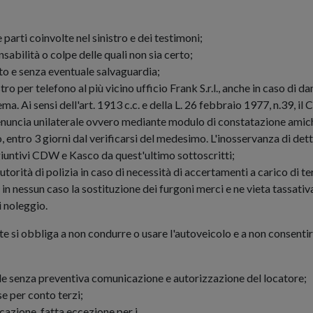
le parti coinvolte nel sinistro e dei testimoni;
abilità o colpe delle quali non sia certo;
ito e senza eventuale salvaguardia;
ro per telefono al più vicino ufficio Frank S.r.l., anche in caso di da
 Ai sensi dell'art. 1913 c.c. e della L. 26 febbraio 1977, n.39, il C
denuncia unilaterale ovvero mediante modulo di constatazione amich
o, entro 3 giorni dal verificarsi del medesimo. L'inosservanza di det
ggiuntivi CDW e Kasco da quest'ultimo sottoscritti;
ità di polizia in caso di necessità di accertamenti a carico di terzi
ce in nessun caso la sostituzione dei furgoni merci e ne vieta tassat
i noleggio.
ente si obbliga a non condurre o usare l'autoveicolo e a non consenti
nale senza preventiva comunicazione e autorizzazione del locatore;
se per conto terzi;
ocazione, fatta eccezione per i