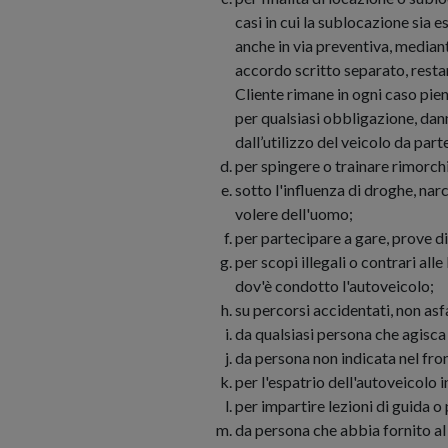
casi in cui la sublocazione sia
anche in via preventiva, median
accordo scritto separato, restand
Cliente rimane in ogni caso pie
per qualsiasi obbligazione, da
dall’utilizzo del veicolo da par
per spingere o trainare rimorchi 
sotto l'influenza di droghe, nar
volere dell'uomo;
per partecipare a gare, prove d
per scopi illegali o contrari all
dov'è condotto l'autoveicolo;
su percorsi accidentati, non asfa
da qualsiasi persona che agisca 
da persona non indicata nel fro
per l'espatrio dell'autoveicolo 
per impartire lezioni di guida o 
da persona che abbia fornito al 