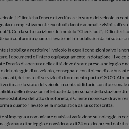
olo, il Cliente ha l'onere di verificare lo stato del veicolo in cont
gnalare tempestivamente eventuali danni e anomalie visibili all'ester
-out"). Con la sottoscrizione del modulo "Check-out", il Cliente ric
zioni conformi a quanto rilevato nella modulistica da lui sottoscri
iente si obbliga a restituire il veicolo in eguali condizioni salvo la n
ture, i documenti e l'intero equipaggiamento in dotazione. Il veicolo
rario di apertura nella città dove è stato preso a noleggio e nel 
to del noleggio di un veicolo, consegnato con il pieno di carburante
 mancanti, del costo di servizio di rifornimento pari a € 30.00. Al 
di verificare lo stato del veicolo in contraddittorio con il personale d
alidità delle rilevazioni effettuate dal personale della stazione di 
 sostitutiva dell’atto di notorietà, il Cliente riconosce di aver res
rmi a quanto rilevato nella modulistica da lui sottoscritta.
iente si impegna a comunicare qualsiasi variazione sul noleggio in cor
 giornata di noleggio è considerata di 24 ore decorrenti dal ritiro 