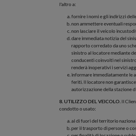
l'altro a:
fornire i nomi e gli indirizzi del
non ammettere eventuali respons
non lasciare il veicolo incustod
dare immediata notizia del sinist
rapporto corredato da uno schema.
sinistro al locatore mediante 
conducenti coinvolti nel sinistr
renderà inoperativi i servizi a
informare immediatamente le autor
feriti. Il locatore non garantis
autorizzazione della stazione d
8. UTILIZZO DEL VEICOLO
. Il Cli
condotto o usato:
al di fuori del territorio nazio
per il trasporto di persone o co
per finalità di locazione o subl