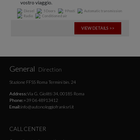
vostro viaggio.
Diesel
5 Doors
9 Posti
Automatic transmission
Radio
Conditioned air
VIEW DETAILS >>
General
Direction
Stazione FFSS Roma Termini bin. 24
Address:
Via G. Giolitti 34, 00185 Roma
Phone:
+39 06 48913412
Email:
info@autonoleggiofranksrl.it
CALL CENTER