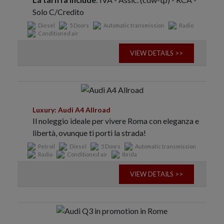
Solo C/Credito
Diesel
5 Doors
Automatic transmission
Radio
Conditioned air
VIEW DETAILS >>
Luxury: Audi A4 Allroad
Il noleggio ideale per vivere Roma con eleganza e
libertà, ovunque ti porti la strada!
Petroil
Diesel
5 Doors
Automatic transmission
Radio
Conditioned air
Ibrida
VIEW DETAILS >>