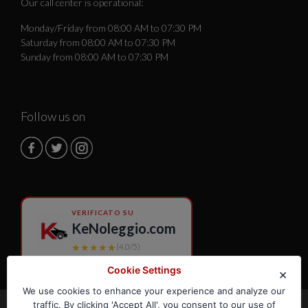
Our call center is operational:
Monday/Friday from 08:00 AM to 07:30 PM
Saturday from 08:00 AM to 07:30 PM
Sunday from 08:00 AM to 07:30 PM
Follow us on
VERIFICATO SU
KeNoleggio.com
★★★★★
(4.0/5)
Cookie Settings
×
We use cookies to enhance your experience and analyze our
traffic. By clicking 'Accept All', you consent to our use of