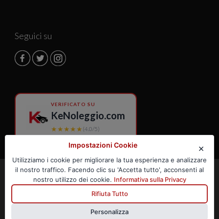
Seguici su
VERIFICATO SU
KeNoleggio.com
★★★★★
(4.0/5)
Impostazioni Cookie
×
Utilizziamo i cookie per migliorare la tua esperienza e analizzare
il nostro traffico. Facendo clic su 'Accetta tutto', acconsenti al
©
FRANK ROMA S.R.L. by
nostro utilizzo dei cookie.
Informativa sulla Privacy
Frank Autonoleggio
® -
Autonoleggio Rent a Car -
Rifiuta Tutto
Direzione Generale: Via dei
Sardi 25 - 00185 Roma (RM) -
Personalizza