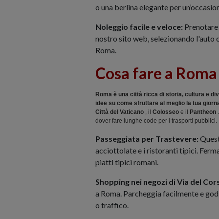
o una berlina elegante per un’occasion
Noleggio facile e veloce:
Prenotare 
nostro sito web, selezionando l'auto c
Roma.
Cosa fare a Roma 
Roma è una città ricca di storia, cultura e d
idee su come sfruttare al meglio la tua giorn
Città del Vaticano
, il
Colosseo
e il
Pantheon
.
dover fare lunghe code per i trasporti pubblici.
Passeggiata per Trastevere:
Questo
acciottolate e i ristoranti tipici. Ferm
piatti tipici romani.
Shopping nei negozi di Via del Cor
a Roma. Parcheggia facilmente e godit
o traffico.