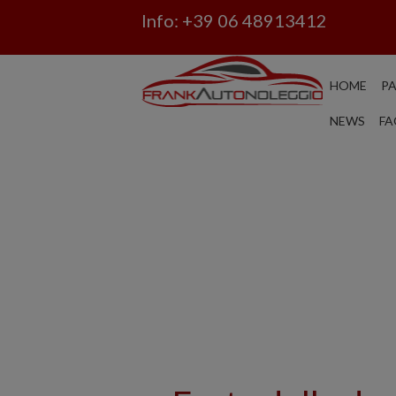
Info:
+39 06 48913412
HOME
P
NEWS
FA
NEWS DA FRANK AUT
NOLEGGIO CATANIA R