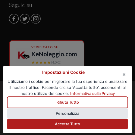
Seguici su
VERIFICATO SU
KeNoleggio.com
★★★★★
(4.0/5)
Impostazioni Cookie
×
Utilizziamo i cookie per migliorare la tua esperienza e analizzare
il nostro traffico. Facendo clic su 'Accetta tutto', acconsenti al
©
FRANK ROMA S.R.L. by
nostro utilizzo dei cookie.
Informativa sulla Privacy
Frank Autonoleggio
® -
Autonoleggio Rent a Car -
Rifiuta Tutto
Direzione Generale: Via dei
Sardi 25 - 00185 Roma (RM) -
Personalizza
P.Iva 15653331007
Accetta Tutto