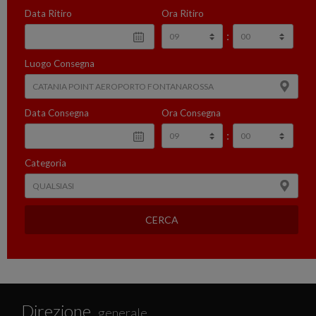
Data Ritiro
Ora Ritiro
:
Luogo Consegna
Data Consegna
Ora Consegna
:
Categoria
CERCA
Direzione
generale