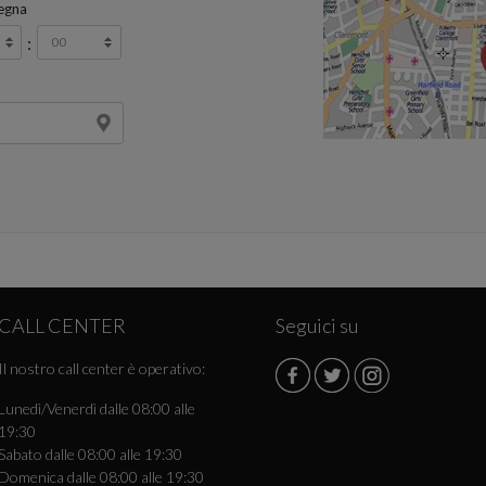
egna
:
CALL CENTER
Seguici su
Il nostro call center è operativo:
Lunedì/Venerdì dalle 08:00 alle
19:30
Sabato dalle 08:00 alle 19:30
Domenica dalle 08:00 alle 19:30