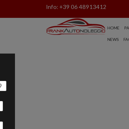
Info:
+39 06 48913412
HOME
P
NEWS
FA