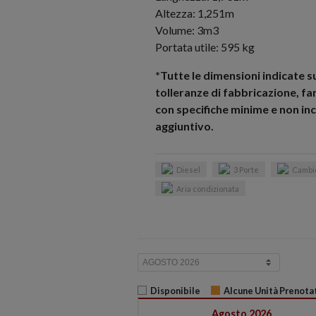
Altezza: 1,251m
Volume: 3m3
Portata utile: 595 kg
*Tutte le dimensioni indicate s
tolleranze di fabbricazione, fa
con specifiche minime e non i
aggiuntivo.
Diesel
3 Porte
Cambi
Aria condizionata
Disponibile
Alcune Unità Prenota
Agosto 2026