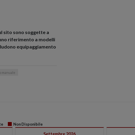
ul sito sono soggette a
nno riferimento a modelli
ncludono equipaggiamento
o manuale
te
Non Disponibile
Settembre 2026