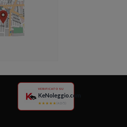
VERIFICATO SU
KeNoleggio.com
★★★★★
(4.0/5)