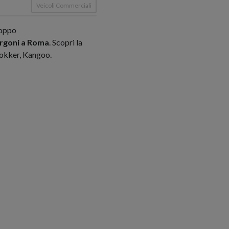
Veicoli Commerciali
roppo
urgoni a Roma
. Scopri la
Dokker, Kangoo.