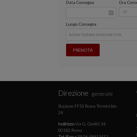
Data Consegna
Ora Cons
Luogo Consegna
Direzione
generale
Stazione FFSS Roma Termini bin.
24
Indirizzo:
Via G. Giolitti 34,
00185 Roma
Tel./Fax:
+39 06 48913412