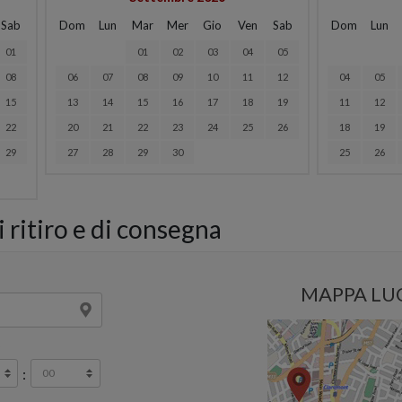
Sab
Dom
Lun
Mar
Mer
Gio
Ven
Sab
Dom
Lun
01
01
02
03
04
05
08
06
07
08
09
10
11
12
04
05
15
13
14
15
16
17
18
19
11
12
22
20
21
22
23
24
25
26
18
19
29
27
28
29
30
25
26
 ritiro e di consegna
MAPPA LU
o
: