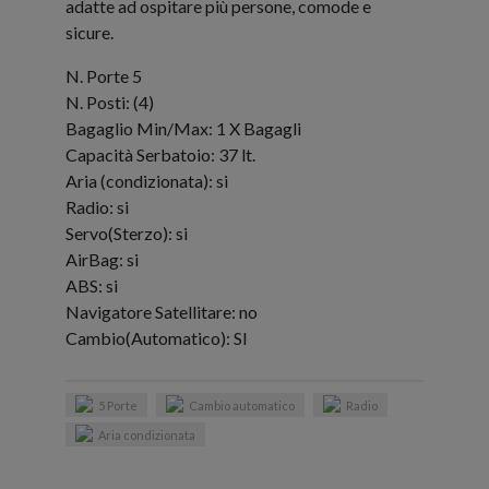
adatte ad ospitare più persone, comode e
sicure.
N. Porte 5
N. Posti: (4)
Bagaglio Min/Max: 1 X Bagagli
Capacità Serbatoio: 37 lt.
Aria (condizionata): si
Radio: si
Servo(Sterzo): si
AirBag: si
ABS: si
Navigatore Satellitare: no
Cambio(Automatico): SI
5 Porte
Cambio automatico
Radio
Aria condizionata