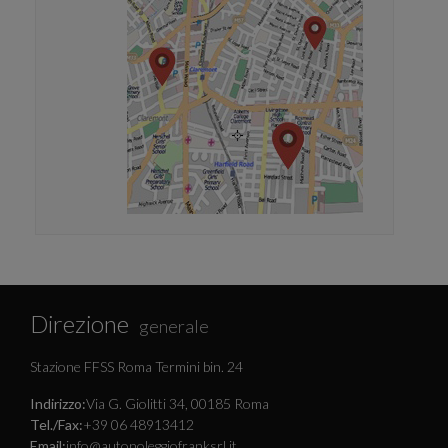
Direzione
generale
Stazione FFSS Roma Termini bin. 24
Indirizzo:
Via G. Giolitti 34, 00185 Roma
Tel./Fax:
+39 06 48913412
Email:
info@autonoleggiofranksrl.it