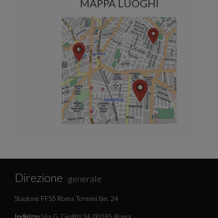
MAPPA LUOGHI
Direzione
generale
Stazione FFSS Roma Termini bin. 24
Indirizzo:
Via G. Giolitti 34, 00185 Roma