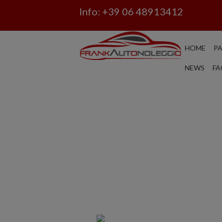
Info:
+39 06 48913412
HOME
P
NEWS
FA