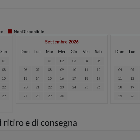
te
Non Disponibile
Settembre 2026
Sab
Dom
Lun
Mar
Mer
Gio
Ven
Sab
Dom
Lun
01
01
02
03
04
05
08
06
07
08
09
10
11
12
04
05
15
13
14
15
16
17
18
19
11
12
22
20
21
22
23
24
25
26
18
19
29
27
28
29
30
25
26
 ritiro e di consegna