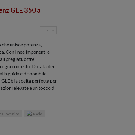
nz GLE 350 a
Luxury
 che unisce potenza,
a. Con linee imponenti e
ali pregiati, offre
n ogni contesto. Dotata dei
alla guida e disponibile
a GLE è la scelta perfetta per
azioni elevate e un tocco di
o automatico
Radio