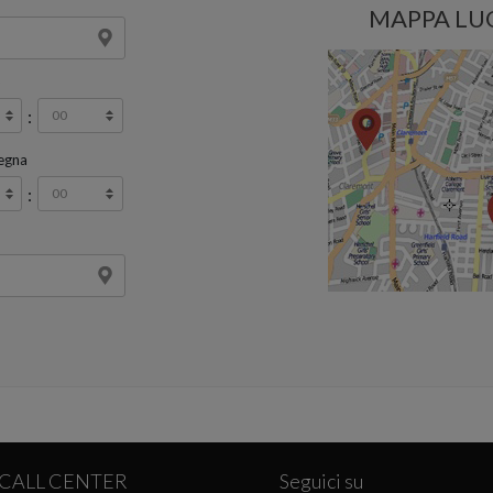
MAPPA LU
o
:
egna
:
CALL CENTER
Seguici su