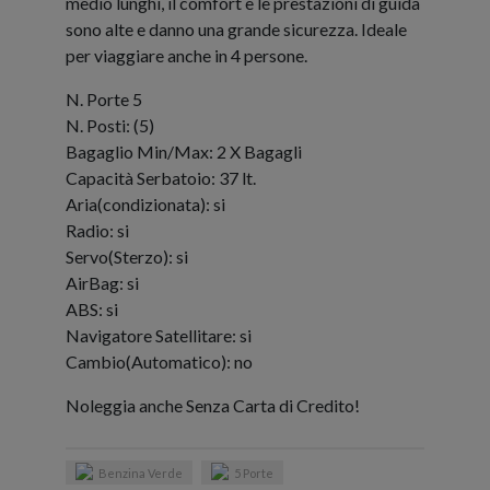
medio lunghi, il comfort e le prestazioni di guida
sono alte e danno una grande sicurezza. Ideale
per viaggiare anche in 4 persone.
N. Porte 5
N. Posti: (5)
Bagaglio Min/Max: 2 X Bagagli
Capacità Serbatoio: 37 lt.
Aria(condizionata): si
Radio: si
Servo(Sterzo): si
AirBag: si
ABS: si
Navigatore Satellitare: si
Cambio(Automatico): no
Noleggia anche Senza Carta di Credito!
Benzina Verde
5 Porte