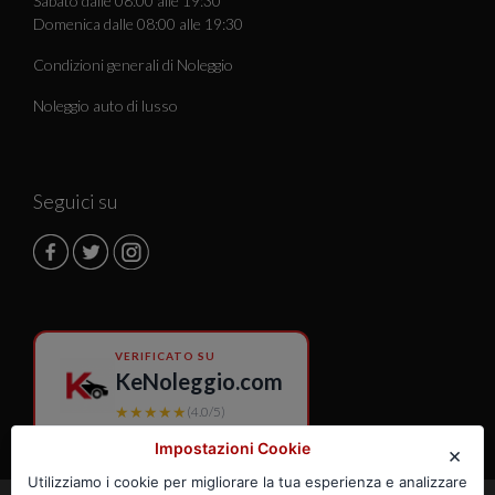
Sabato dalle 08:00 alle 19:30
Domenica dalle 08:00 alle 19:30
Condizioni generali di Noleggio
Noleggio auto di lusso
Seguici su
VERIFICATO SU
KeNoleggio.com
★★★★★
(4.0/5)
Impostazioni Cookie
×
Utilizziamo i cookie per migliorare la tua esperienza e analizzare